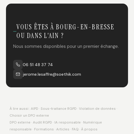
VOUS ÊTES À BOURG-EN-BRESSE
OU DANS L'AIN ?
Nous sommes disponibles pour un premier échange.
06 51 48 37 74
jerome.lesaffre@soethik.com
À lire aussi :
AIPD
·
Sous-traitance RGPD
·
Violation de données
·
Choisir un DPO externe
DPO externe
·
Audit RGPD
·
IA responsable
·
Numérique
responsable
·
Formations
·
Articles
·
FAQ
·
À propos