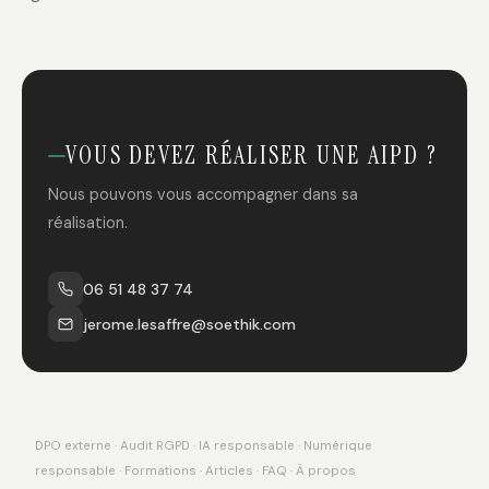
VOUS DEVEZ RÉALISER UNE AIPD ?
Nous pouvons vous accompagner dans sa
réalisation.
06 51 48 37 74
jerome.lesaffre@soethik.com
DPO externe
·
Audit RGPD
·
IA responsable
·
Numérique
responsable
·
Formations
·
Articles
·
FAQ
·
À propos