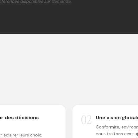
éférences disponibles sur demande.
02
ur des décisions
Une vision global
Conformité, environn
nous traitons ces su
éclairer leurs choix.