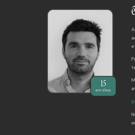
A
a
e
P
t
M
15
a
ans d'exp.
D
N
e