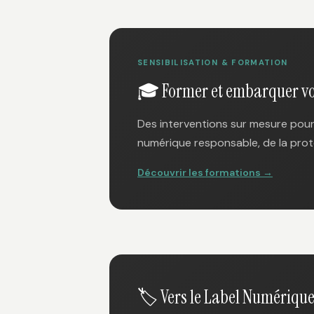
SENSIBILISATION & FORMATION
🎓 Former et embarquer vo
Des interventions sur mesure pour 
numérique responsable, de la prot
Découvrir les formations →
🏷️ Vers le Label Numériqu