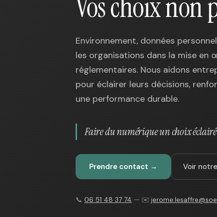
Vos choix non p
Environnement, données personnelle
les organisations dans la mise en 
réglementaires. Nous aidons entrepr
pour éclairer leurs décisions, renfo
une performance durable.
Faire du numérique un choix éclairé 
Prendre contact →
Voir not
📞
06 51 48 37 74
— ✉️
jerome.lesaffre@soe